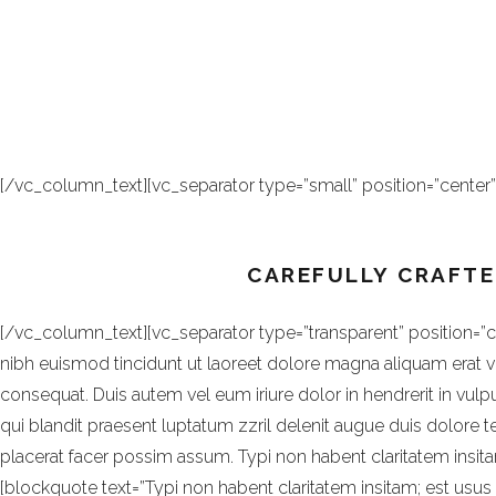
[vc_row row_type=”row” type=”grid” text_align=”left” padding
[/vc_column_text][vc_separator type=”small” position=”center
CAREFULLY CRAFTE
[/vc_column_text][vc_separator type=”transparent” position=
nibh euismod tincidunt ut laoreet dolore magna aliquam erat vo
consequat. Duis autem vel eum iriure dolor in hendrerit in vulpu
qui blandit praesent luptatum zzril delenit augue duis dolore 
placerat facer possim assum. Typi non habent claritatem insita
[blockquote text=”Typi non habent claritatem insitam; est usus 