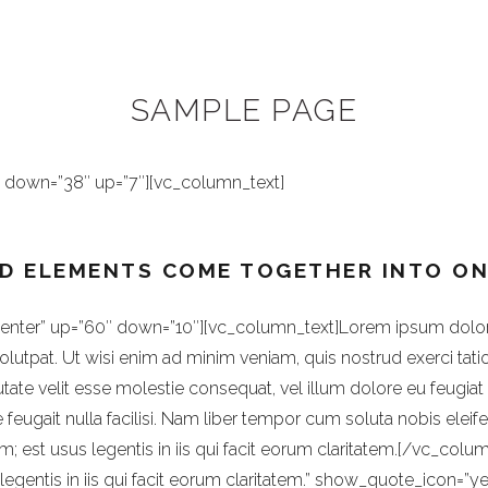
_top=”87″ background_color=”#ffffff” padding_bottom=”95″][vc
SAMPLE PAGE
” down=”38″ up=”7″][vc_column_text]
D ELEMENTS COME TOGETHER INTO ON
”center” up=”60″ down=”10″][vc_column_text]Lorem ipsum dolor
lutpat. Ut wisi enim ad minim veniam, quis nostrud exerci tati
tate velit esse molestie consequat, vel illum dolore eu feugiat 
te feugait nulla facilisi. Nam liber tempor cum soluta nobis e
m; est usus legentis in iis qui facit eorum claritatem.[/vc_col
legentis in iis qui facit eorum claritatem.” show_quote_icon=”y