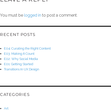
You must be
logged in
to post a comment.
RECENT POSTS
E04: Curating the Right Content
E03: Making It Count
E02: Why Social Media
E01: Getting Started
Transitions In UX Design
CATEGORIES
Art