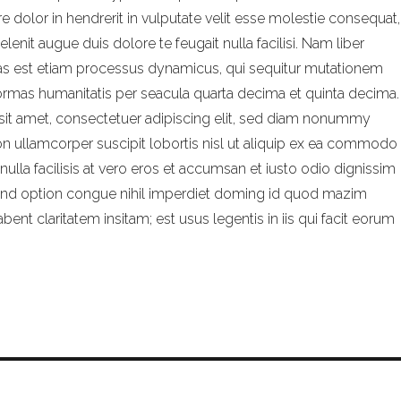
re dolor in hendrerit in vulputate velit esse molestie consequat,
lenit augue duis dolore te feugait nulla facilisi. Nam liber
as est etiam processus dynamicus, qui sequitur mutationem
rmas humanitatis per seacula quarta decima et quinta decima.
sit amet, consectetuer adipiscing elit, sed diam nonummy
on ullamcorper suscipit lobortis nisl ut aliquip ex ea commodo
nulla facilisis at vero eros et accumsan et iusto odio dignissim
leifend option congue nihil imperdiet doming id quod mazim
ent claritatem insitam; est usus legentis in iis qui facit eorum