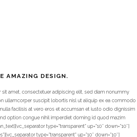
_column width=”1/1″][vc_column_text]
E AMAZING DESIGN.
 sit amet, consectetuer adipiscing elit, sed diam nonummy
on ullamcorper suscipit lobortis nisl ut aliquip ex ea commodo
nulla facilisis at vero eros et accumsan et iusto odio dignissim
leifend option congue nihil imperdiet doming id quod mazim
umn_text][vc_separator type=”transparent” up=”10″ down=”10″]
es”][vc_separator type=”transparent” up=”10″ down=”10″]