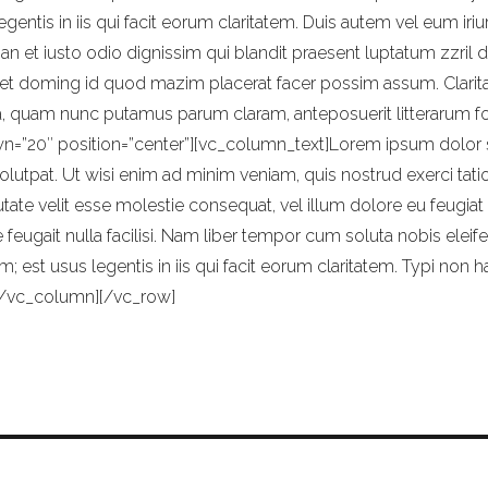
entis in iis qui facit eorum claritatem. Duis autem vel eum iriu
san et iusto odio dignissim qui blandit praesent luptatum zzril de
iet doming id quod mazim placerat facer possim assum. Clarit
, quam nunc putamus parum claram, anteposuerit litterarum fo
wn=”20″ position=”center”][vc_column_text]Lorem ipsum dolor 
lutpat. Ut wisi enim ad minim veniam, quis nostrud exerci tati
tate velit esse molestie consequat, vel illum dolore eu feugiat 
te feugait nulla facilisi. Nam liber tempor cum soluta nobis e
est usus legentis in iis qui facit eorum claritatem. Typi non hab
[/vc_column][/vc_row]