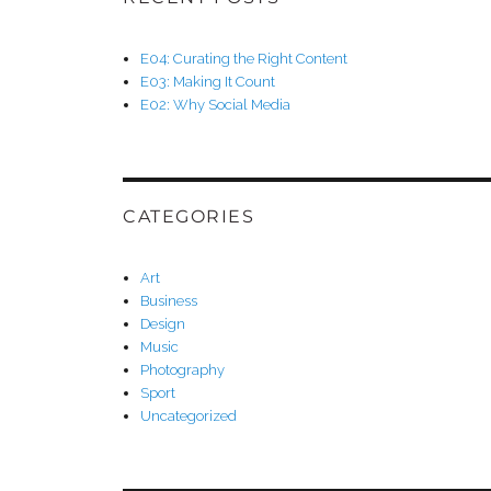
E04: Curating the Right Content
E03: Making It Count
E02: Why Social Media
CATEGORIES
Art
Business
Design
Music
Photography
Sport
Uncategorized