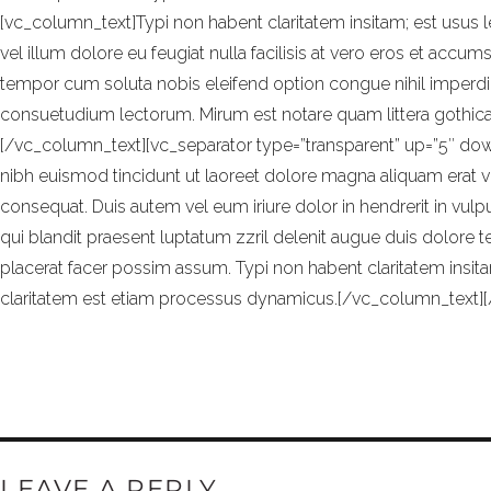
[vc_column_text]Typi non habent claritatem insitam; est usus leg
vel illum dolore eu feugiat nulla facilisis at vero eros et accum
tempor cum soluta nobis eleifend option congue nihil imperd
consuetudium lectorum. Mirum est notare quam littera gothica
[/vc_column_text][vc_separator type=”transparent” up=”5″ do
nibh euismod tincidunt ut laoreet dolore magna aliquam erat vo
consequat. Duis autem vel eum iriure dolor in hendrerit in vulpu
qui blandit praesent luptatum zzril delenit augue duis dolore 
placerat facer possim assum. Typi non habent claritatem insitam; 
claritatem est etiam processus dynamicus.[/vc_column_text]
LEAVE A REPLY